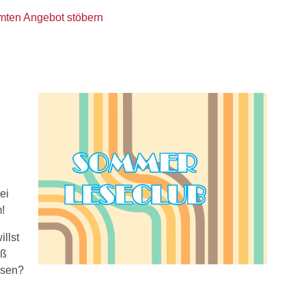
mten Angebot stöbern
ei
!
llst
aß
esen?